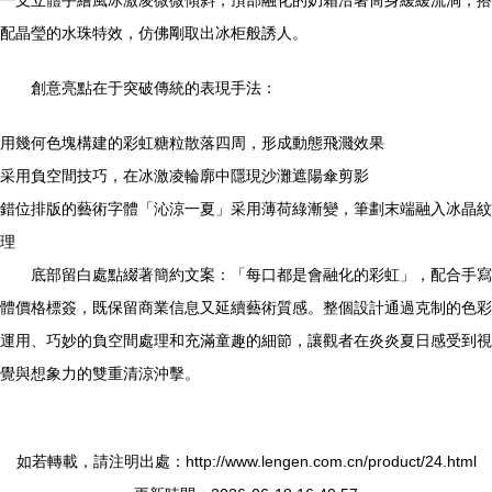
一支立體手繪風冰激凌微微傾斜，頂部融化的奶霜沿著筒身緩緩流淌，搭
配晶瑩的水珠特效，仿佛剛取出冰柜般誘人。
創意亮點在于突破傳統的表現手法：
用幾何色塊構建的彩虹糖粒散落四周，形成動態飛濺效果
采用負空間技巧，在冰激凌輪廓中隱現沙灘遮陽傘剪影
錯位排版的藝術字體「沁涼一夏」采用薄荷綠漸變，筆劃末端融入冰晶紋
理
底部留白處點綴著簡約文案：「每口都是會融化的彩虹」，配合手寫
體價格標簽，既保留商業信息又延續藝術質感。整個設計通過克制的色彩
運用、巧妙的負空間處理和充滿童趣的細節，讓觀者在炎炎夏日感受到視
覺與想象力的雙重清涼沖擊。
如若轉載，請注明出處：http://www.lengen.com.cn/product/24.html