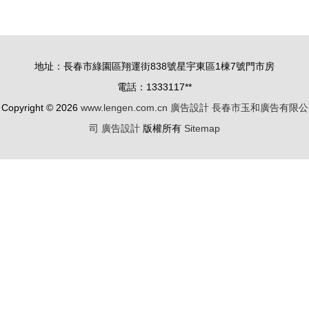
的圖文折頁
報與廣告設
價目表廣告
計的創意潛
能
地址：長春市綠園區翔運街838號星宇東區1棟7號門市房
電話：1333117**
Copyright © 2026
www.lengen.com.cn
廣告設計
長春市玉和廣告有限公
司
廣告設計
版權所有
Sitemap