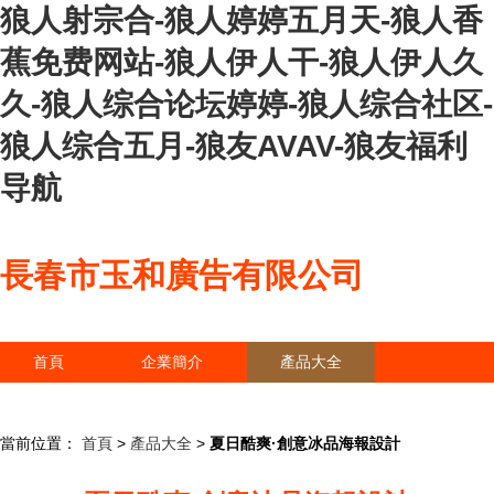
狼人射宗合-狼人婷婷五月天-狼人香
蕉免费网站-狼人伊人干-狼人伊人久
久-狼人综合论坛婷婷-狼人综合社区-
狼人综合五月-狼友AVAV-狼友福利
导航
長春市玉和廣告有限公司
首頁
企業簡介
產品大全
聯系我們
企業信息
訪客留言
當前位置：
首頁
>
產品大全
>
夏日酷爽·創意冰品海報設計