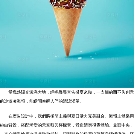
當熾熱陽光灑滿大地，蟬鳴聲聲宣告盛夏來臨，一支簡約而不失創意
的冰激凌海報，能瞬間喚醒人們的清涼渴望。
在廣告設計中，我們將極簡主義與夏日活力完美融合。海報主體采用
純白背景，搭配漸變的天空藍與檸檬黃，營造清爽視覺體驗。畫面中央，