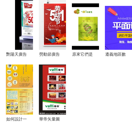
大廣告創意
意雜志風畫
點與廣告設
傳欄制作加
設計公司
冊的設計之
計素材的更
工指南——
道
新趨勢
以濟寧創銳
廣告為例
艷陽天廣告
勞動節廣告
原來它們是
遵義地區數
以專業設計
設計模板大
這樣的農產
字設計技能
點亮天津品
全 | 熊貓辦
品 2018年
培訓與廣告
牌，賦能產
公助您高效
成都十大農
設計服務指
品價值
創作
產品創意廣
南
告設計評選
決賽揭曉
如何設計一
華帝矢量圖
份引人注目
庫 解鎖海