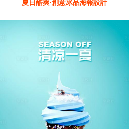
夏日酷爽·創意冰品海報設計